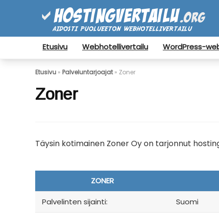
Etusivu
Webhotellivertailu
WordPress-webh
Etusivu
»
Palveluntarjoajat
»
Zoner
Zoner
Täysin kotimainen Zoner Oy on tarjonnut hosting-p
ZONER
Palvelinten sijainti:
Suomi